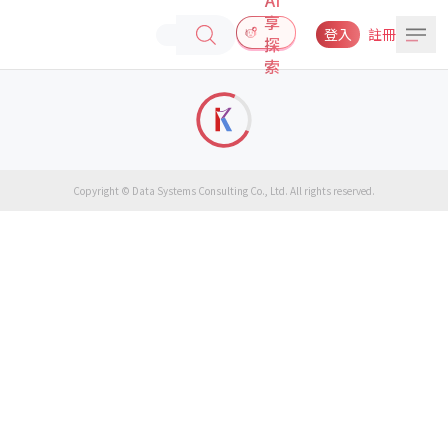
享
登入
註冊
探
索
Copyright © Data Systems Consulting Co., Ltd. All rights reserved.