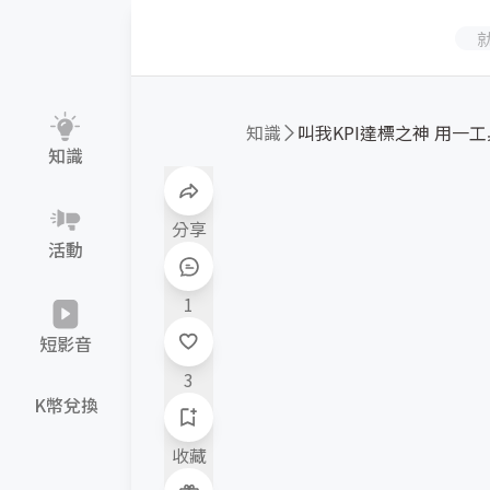
知識
叫我KPI達標之神 用一工具
知識
分享
活動
1
短影音
3
K幣兌換
收藏