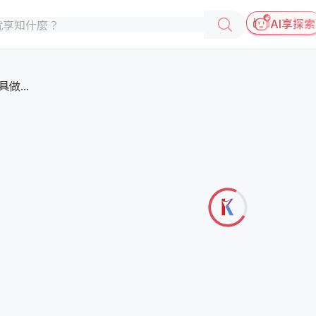
AI享探索
做...