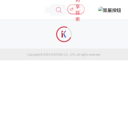
享
探
索
Copyright© DATA SYSTEMS CO., LTD. All rights reserved.