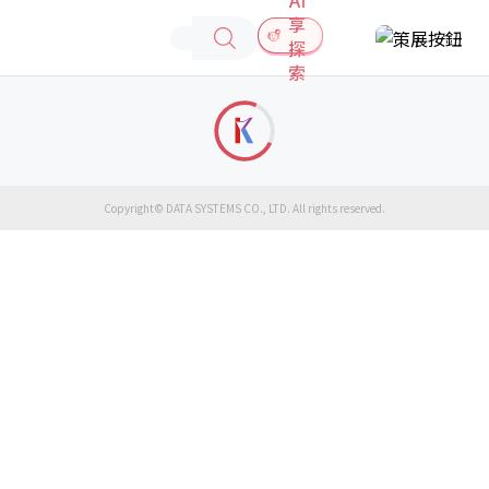
享
探
索
Copyright© DATA SYSTEMS CO., LTD. All rights reserved.