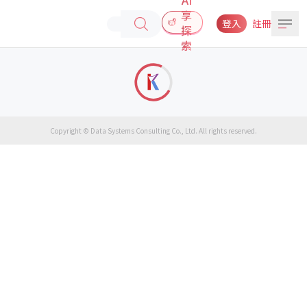
享
登入
註冊
探
索
Copyright © Data Systems Consulting Co., Ltd. All rights reserved.