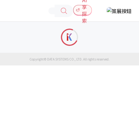
享
探
索
Copyright© DATA SYSTEMS CO., LTD. All rights reserved.