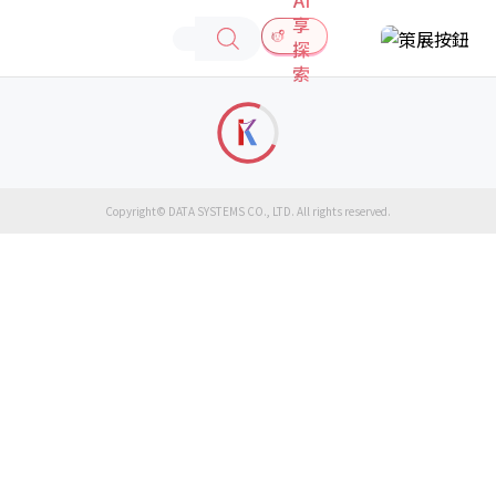
享
探
索
Copyright© DATA SYSTEMS CO., LTD. All rights reserved.