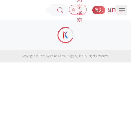
享
登入
註冊
探
索
Copyright © Data Systems Consulting Co., Ltd. All rights reserved.