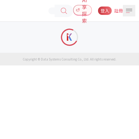
享
登入
註冊
探
索
Copyright © Data Systems Consulting Co., Ltd. All rights reserved.