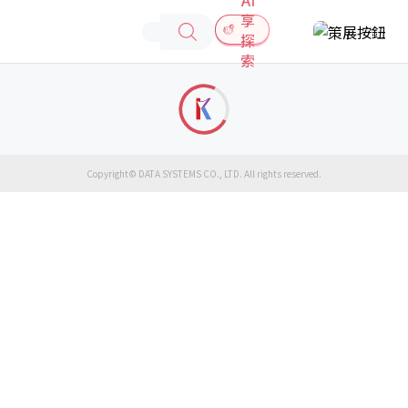
享
探
索
Copyright© DATA SYSTEMS CO., LTD. All rights reserved.