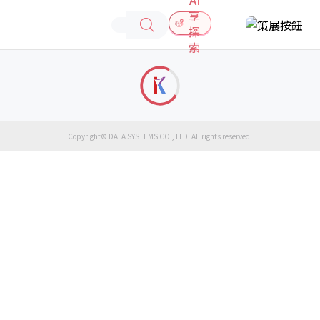
享
探
索
Copyright© DATA SYSTEMS CO., LTD. All rights reserved.