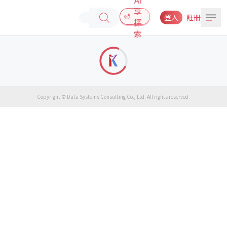
享
登入
註冊
探
索
Copyright © Data Systems Consulting Co., Ltd. All rights reserved.