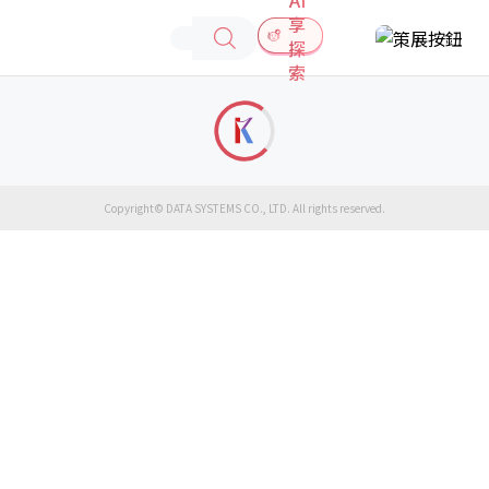
享
探
索
Copyright© DATA SYSTEMS CO., LTD. All rights reserved.