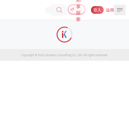
享
登入
註冊
探
索
Copyright © Data Systems Consulting Co., Ltd. All rights reserved.