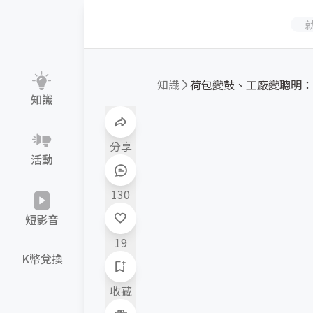
知識
知識
分享
活動
130
短影音
19
K幣兌換
收藏