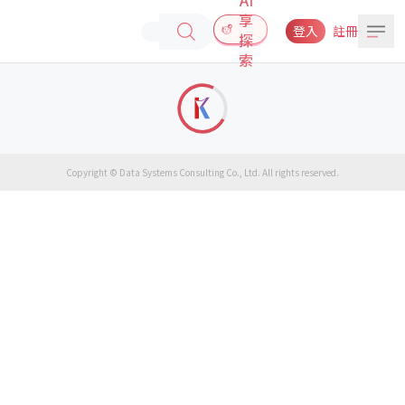
享
登入
註冊
探
索
Copyright © Data Systems Consulting Co., Ltd. All rights reserved.