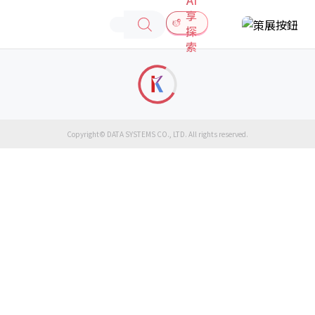
享
探
索
Copyright© DATA SYSTEMS CO., LTD. All rights reserved.