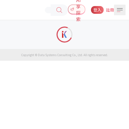
享
登入
註冊
探
索
Copyright © Data Systems Consulting Co., Ltd. All rights reserved.