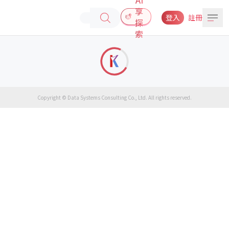
享
登入
註冊
探
索
Copyright © Data Systems Consulting Co., Ltd. All rights reserved.