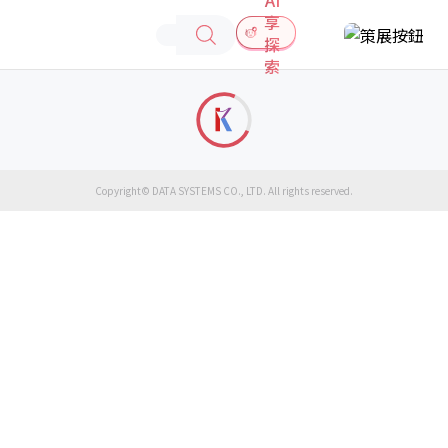
享
探
索
Copyright© DATA SYSTEMS CO., LTD. All rights reserved.