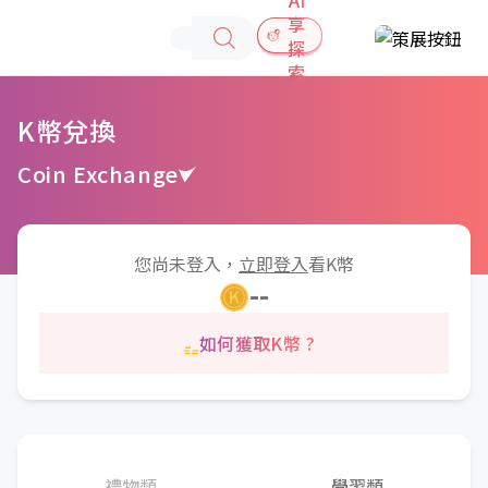
享
探
索
K幣兌換
Coin Exchange
您尚未登入，
立即登入
看K幣
--
如何獲取K幣 ?
禮物類
學習類