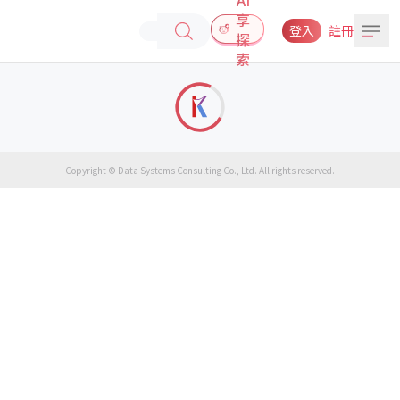
享
登入
註冊
探
索
Copyright © Data Systems Consulting Co., Ltd. All rights reserved.