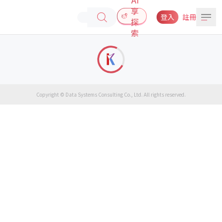
享
登入
註冊
探
索
Copyright © Data Systems Consulting Co., Ltd. All rights reserved.