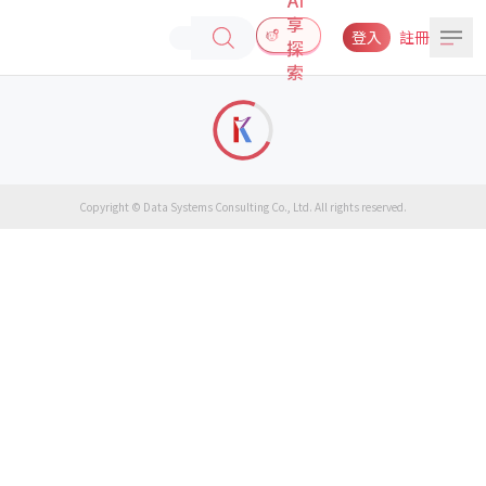
享
登入
註冊
探
索
Copyright © Data Systems Consulting Co., Ltd. All rights reserved.