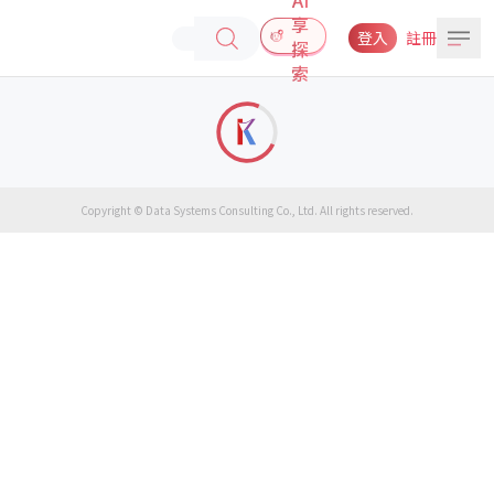
享
登入
註冊
探
索
Copyright © Data Systems Consulting Co., Ltd. All rights reserved.