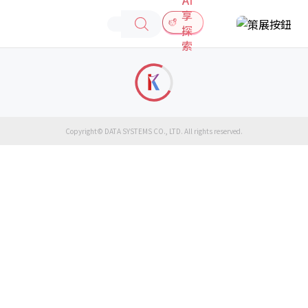
享
探
索
Copyright© DATA SYSTEMS CO., LTD. All rights reserved.