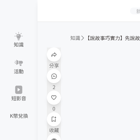
知識
知識
分享
活動
2
短影音
0
K幣兌換
收藏