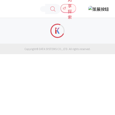
享
探
索
Copyright© DATA SYSTEMS CO., LTD. All rights reserved.