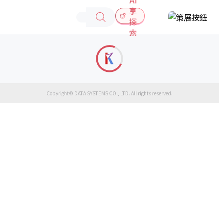
享
探
索
Copyright© DATA SYSTEMS CO., LTD. All rights reserved.