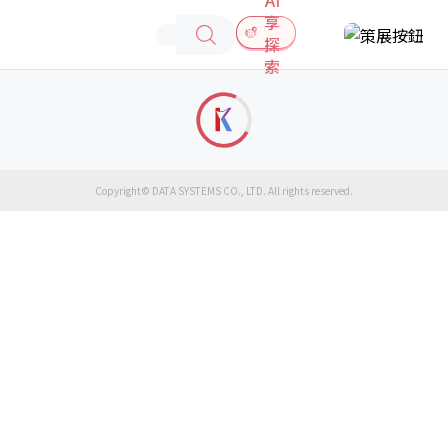
享
探
索
Copyright© DATA SYSTEMS CO., LTD. All rights reserved.