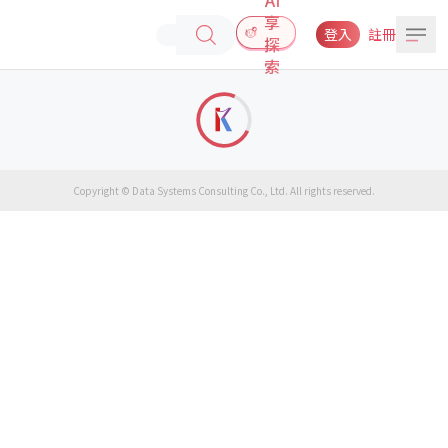
享
登入
註冊
探
索
Copyright © Data Systems Consulting Co., Ltd. All rights reserved.