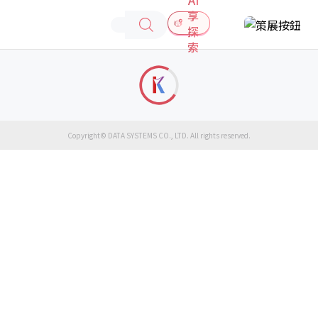
享
探
索
Copyright© DATA SYSTEMS CO., LTD. All rights reserved.