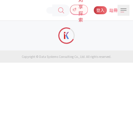
享
登入
註冊
探
索
Copyright © Data Systems Consulting Co., Ltd. All rights reserved.