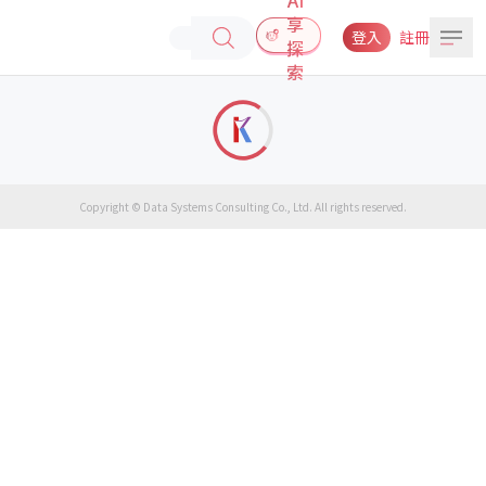
享
登入
註冊
探
索
Copyright © Data Systems Consulting Co., Ltd. All rights reserved.