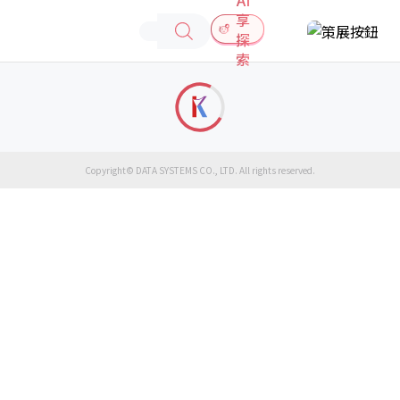
享
探
索
Copyright© DATA SYSTEMS CO., LTD. All rights reserved.