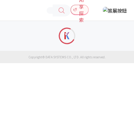
享
探
索
Copyright© DATA SYSTEMS CO., LTD. All rights reserved.