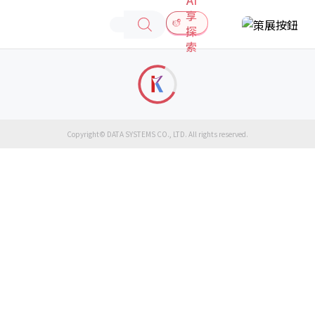
享
探
索
Copyright© DATA SYSTEMS CO., LTD. All rights reserved.