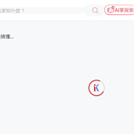
AI享探索
懂...