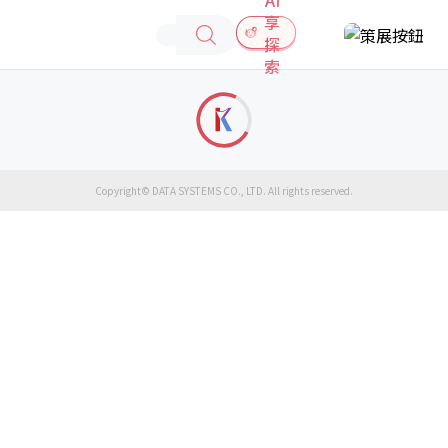
享
探
索
Copyright© DATA SYSTEMS CO., LTD. All rights reserved.