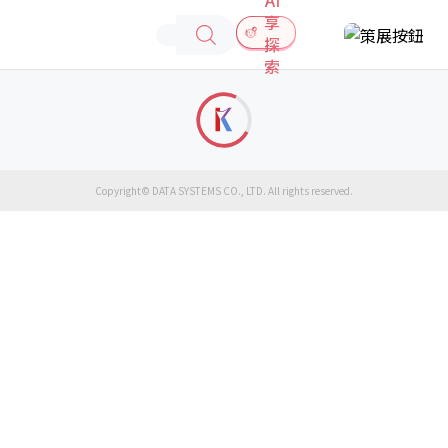
享
探
索
Copyright© DATA SYSTEMS CO., LTD. All rights reserved.