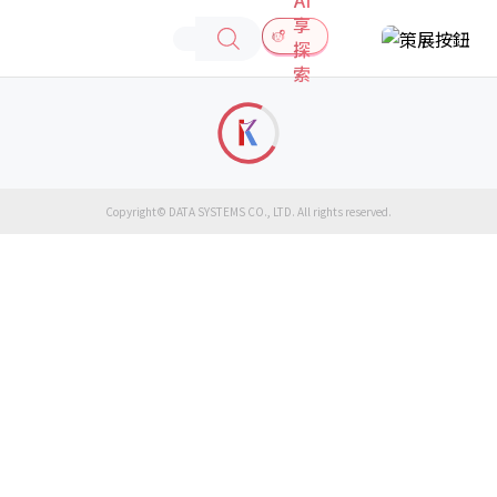
享
探
索
Copyright© DATA SYSTEMS CO., LTD. All rights reserved.