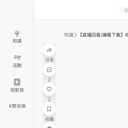
知識
【直播回看/講義下載】綠色
知識
分享
活動
2
短影音
2
K幣兌換
收藏