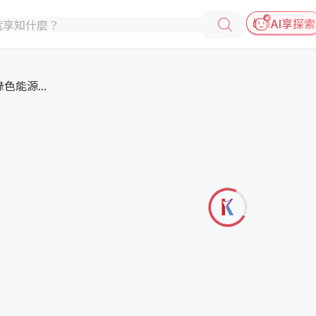
AI享探索
能源...