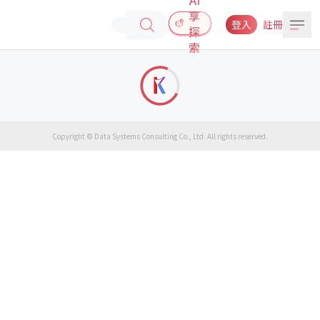
享
登入
註冊
探
索
Copyright © Data Systems Consulting Co., Ltd. All rights reserved.