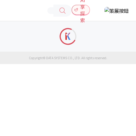
享
探
索
Copyright© DATA SYSTEMS CO., LTD. All rights reserved.