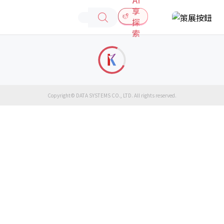
享
探
索
Copyright© DATA SYSTEMS CO., LTD. All rights reserved.