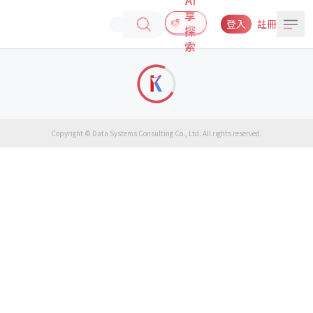
享
登入
註冊
探
索
Copyright © Data Systems Consulting Co., Ltd. All rights reserved.