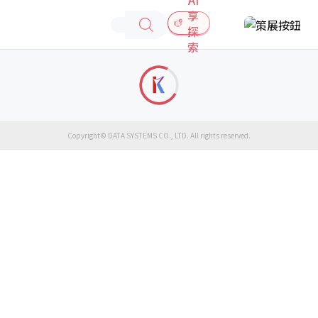
享
探
索
Copyright© DATA SYSTEMS CO., LTD. All rights reserved.