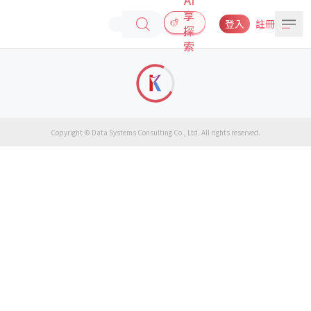
享
登入
註冊
探
索
Copyright © Data Systems Consulting Co., Ltd. All rights reserved.