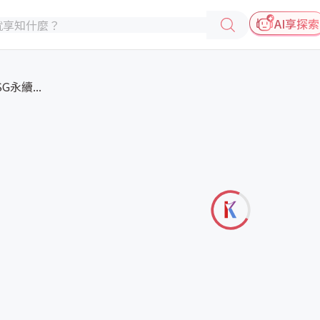
AI享探索
永續...