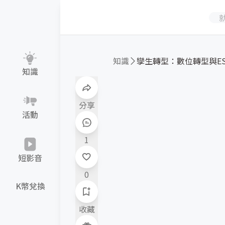
知識
孿生轉型：數位轉型與ESG
知識
分享
活動
1
短影音
0
K幣兌換
收藏