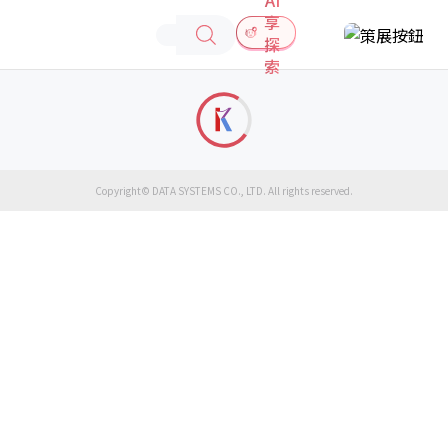
享
探
索
Copyright© DATA SYSTEMS CO., LTD. All rights reserved.